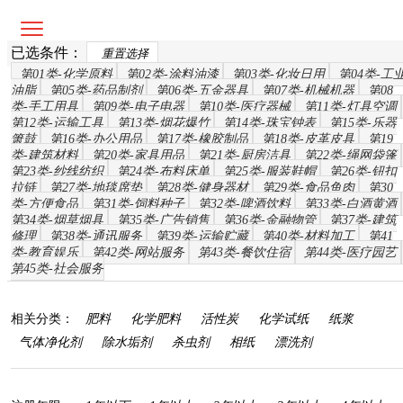
已选条件：
重置选择
第01类-化学原料
第02类-涂料油漆
第03类-化妆日用
第04类-工
油脂
第05类-药品制剂
第06类-五金器具
第07类-机械机器
第08
类-手工用具
第09类-电子电器
第10类-医疗器械
第11类-灯具空调
第12类-运输工具
第13类-烟花爆竹
第14类-珠宝钟表
第15类-乐器
箫鼓
第16类-办公用品
第17类-橡胶制品
第18类-皮革皮具
第19
类-建筑材料
第20类-家具用品
第21类-厨房洁具
第22类-绳网袋篷
第23类-纱线纺织
第24类-布料床单
第25类-服装鞋帽
第26类-钮扣
拉链
第27类-地毯席垫
第28类-健身器材
第29类-食品鱼肉
第30
类-方便食品
第31类-饲料种子
第32类-啤酒饮料
第33类-白酒黄酒
第34类-烟草烟具
第35类-广告销售
第36类-金融物管
第37类-建筑
修理
第38类-通讯服务
第39类-运输贮藏
第40类-材料加工
第41
类-教育娱乐
第42类-网站服务
第43类-餐饮住宿
第44类-医疗园艺
第45类-社会服务
相关分类：
肥料
化学肥料
活性炭
化学试纸
纸浆
气体净化剂
除水垢剂
杀虫剂
相纸
漂洗剂