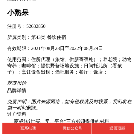
小熟呆
注册号：52632850
所属类别：第43类-餐饮住宿
有效期限：2021年08月28日至2022年08月29日
使用范围：住所代理（旅馆、供膳寄宿处）；养老院；动物
寄养；咖啡馆；提供野营场地设施；日间托儿所（看孩
子）；烹饪设备出租；酒吧服务；餐厅；饭店；
获取报价
品牌详情
免责声明：图片来源网络，如有侵权请及时联系，我们将在
第一时间删除。
过户资料
商标转让"买、卖、平台"三方必须提供的材料
联系电话
微信公众号
返回顶部
主体资格
转让方提供