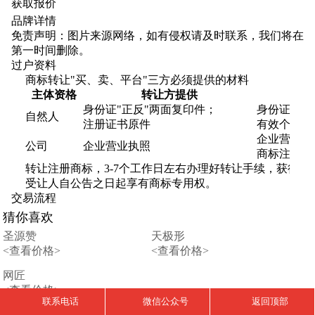
获取报价
品牌详情
免责声明：图片来源网络，如有侵权请及时联系，我们将在
第一时间删除。
过户资料
商标转让"买、卖、平台"三方必须提供的材料
主体资格
转让方提供
身份证"正反"两面复印件；
身份证"正
自然人
注册证书原件
有效个体营
企业营业执
公司
企业营业执照
商标注册证
转让注册商标，3-7个工作日左右办理好转让手续，获得"
受让人自公告之日起享有商标专用权。
交易流程
猜你喜欢
圣源赞
天极形
<查看价格>
<查看价格>
网匠
<查看价格>
联系电话
微信公众号
返回顶部