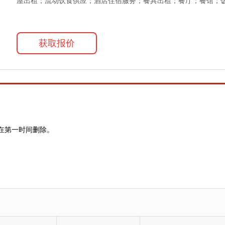
屋出租；流动饮食供应；酒店住宿服务；餐具出租；餐厅；餐馆；
获取报价
在第一时间删除。